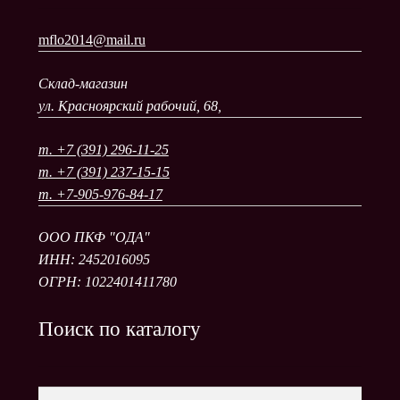
mflo2014@mail.ru
Склад-магазин
ул. Красноярский рабочий, 68,
т. +7 (391) 296-11-25
т. +7 (391) 237-15-15
т. +7-905-976-84-17
ООО ПКФ "ОДА"
ИНН: 2452016095
ОГРН: 1022401411780
Поиск по каталогу
Поиск
Искать: