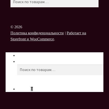
© 2026
Политика конфиденциальности
Работает на
Storefront и WooCommerce
.
Моя учётная запись
Поиск
Поиск
Искать:
0