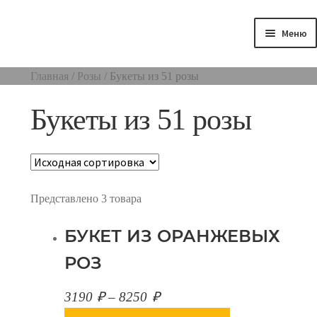
Перейти
Перейти
+7 (391) 296-11-25
+7 (391) 237-15-15
к
к
Меню
+7-905-976-84-17
навигации
содержимому
Розы
Главная
/
Розы
/
Букеты из 51 розы
Цветы
Букеты из 51 розы
Букеты
Праздники
Представлено 3 товара
Композиции
БУКЕТ ИЗ ОРАНЖЕВЫХ
РОЗ
3190
₽
–
8250
₽