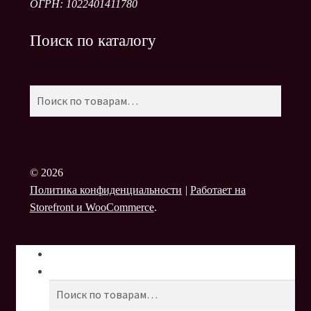
ОГРН: 1022401411780
Поиск по каталогу
Поиск
Искать:
© 2026
Политика конфиденциальности
Работает на
Storefront и WooCommerce
.
Моя учётная запись
Поиск
Поиск
Искать: