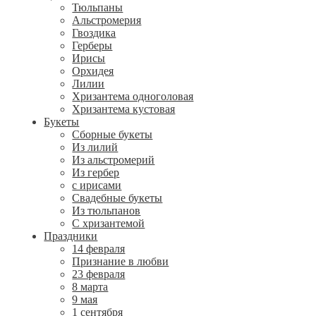
Тюльпаны
Альстромерия
Гвоздика
Герберы
Ирисы
Орхидея
Лилии
Хризантема одноголовая
Хризантема кустовая
Букеты
Сборные букеты
Из лилий
Из альстромерий
Из гербер
с ирисами
Свадебные букеты
Из тюльпанов
С хризантемой
Праздники
14 февраля
Признание в любви
23 февраля
8 марта
9 мая
1 сентября