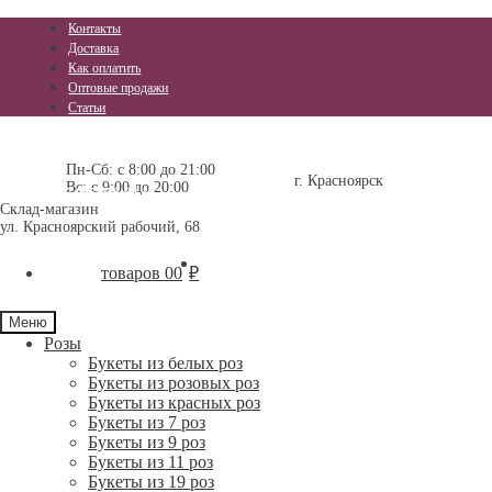
Контакты
Доставка
Как оплатить
Оптовые продажи
Статьи
Перейти
Перейти
+7 (391) 296-11-25
+7 (391) 237-15-15
к
к
Пн-Сб: с 8:00 до 21:00
г. Красноярск
Вс: с 9:00 до 20:00
навигации
содержимому
+7-905-976-84-17
Склад-магазин
ул. Красноярский рабочий, 68
0 товаров
0
₽
Меню
Розы
Букеты из белых роз
Букеты из розовых роз
Букеты из красных роз
Букеты из 7 роз
Букеты из 9 роз
Букеты из 11 роз
Букеты из 19 роз