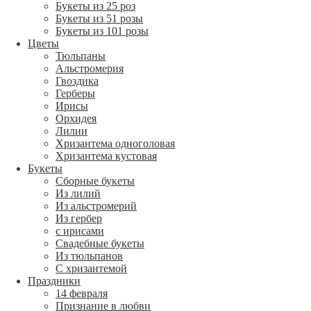
Букеты из 25 роз
Букеты из 51 розы
Букеты из 101 розы
Цветы
Тюльпаны
Альстромерия
Гвоздика
Герберы
Ирисы
Орхидея
Лилии
Хризантема одноголовая
Хризантема кустовая
Букеты
Сборные букеты
Из лилий
Из альстромерий
Из гербер
с ирисами
Свадебные букеты
Из тюльпанов
С хризантемой
Праздники
14 февраля
Признание в любви