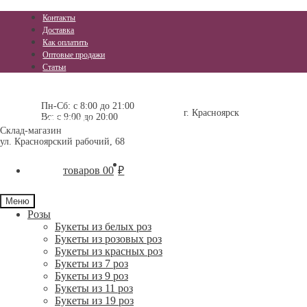
Контакты
Доставка
Как оплатить
Оптовые продажи
Статьи
Перейти
Перейти
+7 (391) 296-11-25
+7 (391) 237-15-15
к
к
Пн-Сб: с 8:00 до 21:00
г. Красноярск
Вс: с 9:00 до 20:00
навигации
содержимому
+7-905-976-84-17
Склад-магазин
ул. Красноярский рабочий, 68
0 товаров
0
₽
Меню
Розы
Букеты из белых роз
Букеты из розовых роз
Букеты из красных роз
Букеты из 7 роз
Букеты из 9 роз
Букеты из 11 роз
Букеты из 19 роз