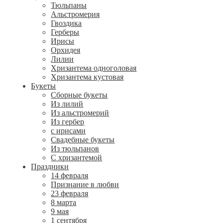
Тюльпаны
Альстромерия
Гвоздика
Герберы
Ирисы
Орхидея
Лилии
Хризантема одноголовая
Хризантема кустовая
Букеты
Сборные букеты
Из лилий
Из альстромерий
Из гербер
с ирисами
Свадебные букеты
Из тюльпанов
С хризантемой
Праздники
14 февраля
Признание в любви
23 февраля
8 марта
9 мая
1 сентября