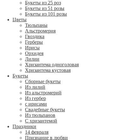
Букеты из 25 роз
Букеты из 51 розы
Букеты из 101 розы
Цветы
Тюльпаны
Альстромерия
Гвоздика
Герберы
Ирисы
Орхидея
Лилии
Хризантема одноголовая
Хризантема кустовая
Букеты
Сборные букеты
Из лилий
Из альстромерий
Из гербер
с ирисами
Свадебные букеты
Из тюльпанов
С хризантемой
Праздники
14 февраля
Признание в любви