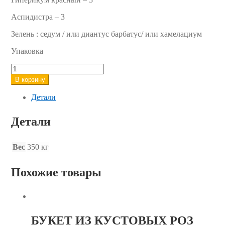
Аспидистра – 3
Зелень : седум / или диантус барбатус/ или хамелациум
Упаковка
Количество
товара
В корзину
Подарочный
букет
Детали
из
белых
Детали
роз
Вес
350 кг
Похожие товары
БУКЕТ ИЗ КУСТОВЫХ РОЗ