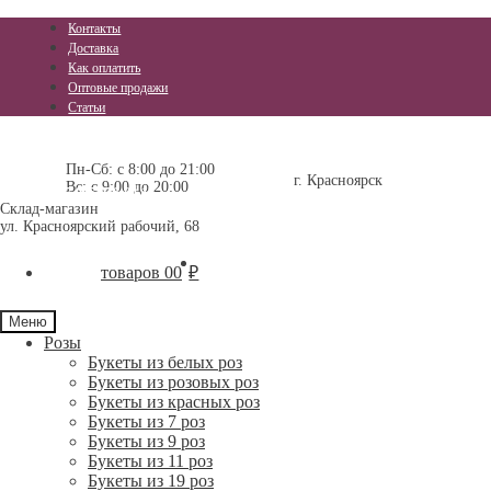
Контакты
Доставка
Как оплатить
Оптовые продажи
Статьи
Перейти
Перейти
+7 (391) 296-11-25
+7 (391) 237-15-15
к
к
Пн-Сб: с 8:00 до 21:00
г. Красноярск
Вс: с 9:00 до 20:00
навигации
содержимому
+7-905-976-84-17
Склад-магазин
ул. Красноярский рабочий, 68
0 товаров
0
₽
Меню
Розы
Букеты из белых роз
Букеты из розовых роз
Букеты из красных роз
Букеты из 7 роз
Букеты из 9 роз
Букеты из 11 роз
Букеты из 19 роз