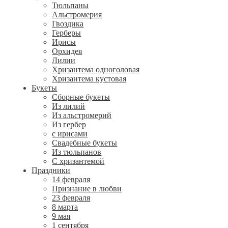
Тюльпаны
Альстромерия
Гвоздика
Герберы
Ирисы
Орхидея
Лилии
Хризантема одноголовая
Хризантема кустовая
Букеты
Сборные букеты
Из лилий
Из альстромерий
Из гербер
с ирисами
Свадебные букеты
Из тюльпанов
С хризантемой
Праздники
14 февраля
Признание в любви
23 февраля
8 марта
9 мая
1 сентября