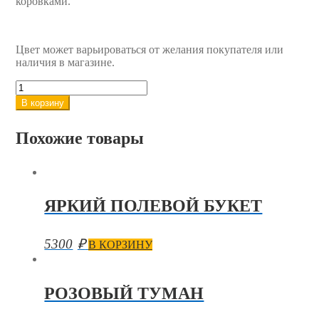
коровками.
Цвет может варьироваться от желания покупателя или
наличия в магазине.
Количество
товара
В корзину
Букет
из
Похожие товары
кустовой
хризантемы
ЯРКИЙ ПОЛЕВОЙ БУКЕТ
5300
₽
В КОРЗИНУ
РОЗОВЫЙ ТУМАН