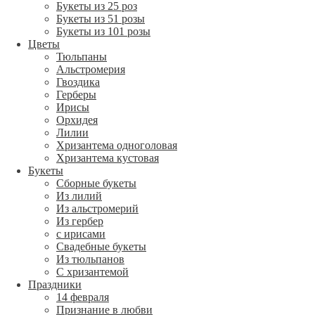
Букеты из 25 роз
Букеты из 51 розы
Букеты из 101 розы
Цветы
Тюльпаны
Альстромерия
Гвоздика
Герберы
Ирисы
Орхидея
Лилии
Хризантема одноголовая
Хризантема кустовая
Букеты
Сборные букеты
Из лилий
Из альстромерий
Из гербер
с ирисами
Свадебные букеты
Из тюльпанов
С хризантемой
Праздники
14 февраля
Признание в любви