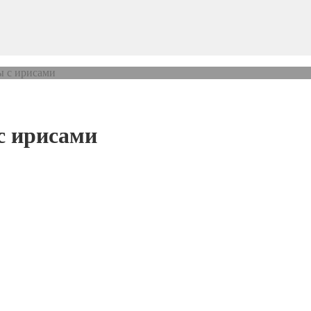
ы с ирисами
с ирисами