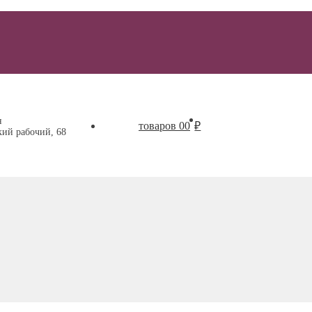
+7 (391) 2
н
0 товаров
0
₽
кий рабочий, 68