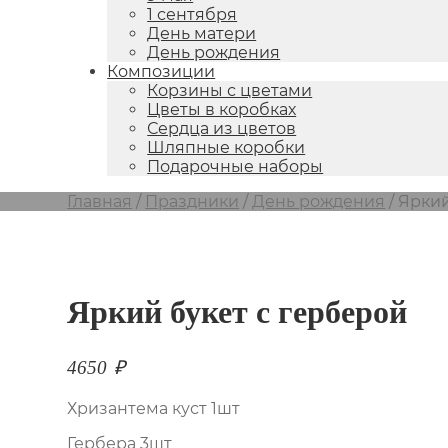
1 сентября
День матери
День рождения
Композиции
Корзины с цветами
Цветы в коробках
Сердца из цветов
Шляпные коробки
Подарочные наборы
Главная
/
Праздники
/
День рождения
/
Яркий
Яркий букет с герберой
4650
₽
Хризантема куст 1шт
Гербера 3шт