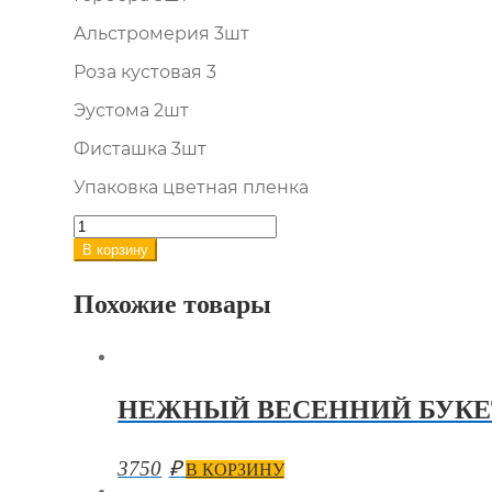
Альстромерия 3шт
Роза кустовая 3
Эустома 2шт
Фисташка 3шт
Упаковка цветная пленка
Количество
товара
В корзину
Яркий
букет
Похожие товары
с
герберой
НЕЖНЫЙ ВЕСЕННИЙ БУКЕ
3750
₽
В КОРЗИНУ