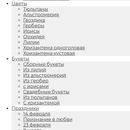
Цветы
Тюльпаны
Альстромерия
Гвоздика
Герберы
Ирисы
Орхидея
Лилии
Хризантема одноголовая
Хризантема кустовая
Букеты
Сборные букеты
Из лилий
Из альстромерий
Из гербер
с ирисами
Свадебные букеты
Из тюльпанов
С хризантемой
Праздники
14 февраля
Признание в любви
23 февраля