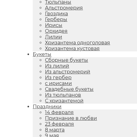
Тюльпаны
Альстромерия
Гвоздика
Герберы
Ирисы
Орхидея
Лилии
Хризантема одноголовая
Хризантема кустовая
Букеты
Сборные букеты
Из лилий
Из альстромерий
Из гербер
с ирисами
Свадебные букеты
Из тюльпанов
С хризантемой
Праздники
14 февраля
Признание в любви
23 февраля
8 марта
9 мая