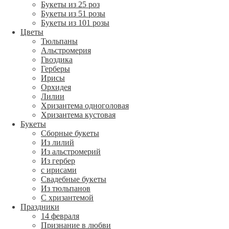
Букеты из 25 роз
Букеты из 51 розы
Букеты из 101 розы
Цветы
Тюльпаны
Альстромерия
Гвоздика
Герберы
Ирисы
Орхидея
Лилии
Хризантема одноголовая
Хризантема кустовая
Букеты
Сборные букеты
Из лилий
Из альстромерий
Из гербер
с ирисами
Свадебные букеты
Из тюльпанов
С хризантемой
Праздники
14 февраля
Признание в любви