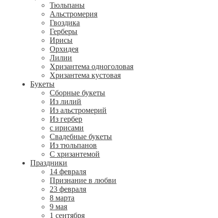
Тюльпаны
Альстромерия
Гвоздика
Герберы
Ирисы
Орхидея
Лилии
Хризантема одноголовая
Хризантема кустовая
Букеты
Сборные букеты
Из лилий
Из альстромерий
Из гербер
с ирисами
Свадебные букеты
Из тюльпанов
С хризантемой
Праздники
14 февраля
Признание в любви
23 февраля
8 марта
9 мая
1 сентября