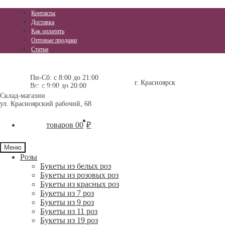
Контакты
Доставка
Как оплатить
Оптовые продажи
Статьи
Перейти
Перейти
+7 (391) 296-11-25
+7 (391) 237-15-15
к
к
Пн-Сб: с 8:00 до 21:00
г. Красноярск
Вс: с 9:00 до 20:00
навигации
содержимому
+7-905-976-84-17
Склад-магазин
ул. Красноярский рабочий, 68
0 товаров
0
₽
Меню
Розы
Букеты из белых роз
Букеты из розовых роз
Букеты из красных роз
Букеты из 7 роз
Букеты из 9 роз
Букеты из 11 роз
Букеты из 19 роз